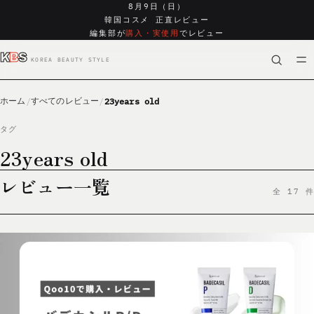
8月9日（日）
韓国コスメ 正直レビュー
編集部が
購入・実使用
でレビュー
サ
ホーム
すべてのレビュー
23years old
イ
タグ
ト
23years old
内
検
レビュー一覧
全 17 件
索