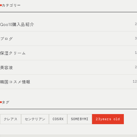
カテゴリー
Qoo10購入品紹介
2
ブログ
3
保湿クリーム
1
美容液
2
韓国コスメ情報
12
タグ
クレアス
センテリアン
COSRX
SOMEBYMI
23years old